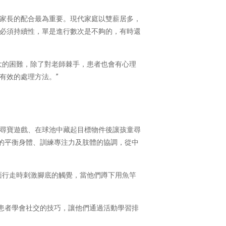
家長的配合最為重要。現代家庭以雙薪居多，
必須持續性，單是進行數次是不夠的，有時還
大的困難，除了對老師棘手，患者也會有心理
有效的處理方法。”
尋寶遊戲、在球池中藏起目標物件後讓孩童尋
並用的平衡身體、訓練專注力及肢體的協調，從中
面行走時刺激腳底的觸覺，當他們蹲下用魚竿
是讓患者學會社交的技巧，讓他們通過活動學習排