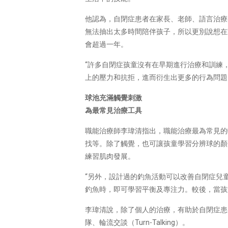
他認為，自閉症患者在家長、老師、語言治療
無法抽出太多時間陪伴孩子，所以更別說想在
會超過一年。
“許多自閉症孩童沒有在早期進行治療和訓練
上的壓力和抗拒，進而衍生出更多的行為問題
球池充滿觸覺刺激
為最常見治療工具
職能治療師李瑋清指出，職能治療最為常見的
找等。除了觸覺，也可讓孩童學習分辨球的顏色和
練習肌肉發展。
“另外，設計過的釣魚活動可以改善自閉症兒
釣魚時，即可學習平衡及專注力。較後，當孩
李瑋清說，除了個人的治療，有助於自閉症患者
隊、輪流交談（Turn-Talking）。