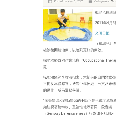
Posted on Apr 3, 2011
Categories:
Ne
職能治療訓練
2011年4月3
光明日报
（檳城訊）自
確診後開始治療，以達到更好的療效。
職能治療或稱作業治療（Occupationa
題
職能治療師李瑋清指出，大部份的自閉兒童都
平衡及本體感官，透過中樞神經、分支及末端
的動作，成為運動學習。
“感覺學習和運動學習的不斷互動形成了感覺
如注視著旋轉物、重複性地哼著同一段音樂、不停觸
（Sensory Defensiveness）行為