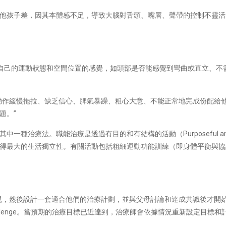
他孩子差，因其本體感不足，導致大腦對舌頭、嘴唇、聲帶的控制不靈活
）是人對於自己的運動狀態和空間位置的感覺，如頭部是否能感覺到彎曲或直立
動作緩慢拖拉、缺乏信心、脾氣暴躁、粗心大意、不能正常地完成份配給
題。”
療法。職能治療是透過有目的和有結構的活動（Purposeful and Struc
得最大的生活獨立性。有關活動包括粗細運動功能訓練（即身體平衡與協
現，然後設計一套適合他們的治療計劃，並與父母討論和達成共識後才開
tchallenge。當預期的治療目標已近達到，治療師會依據情況重新設定