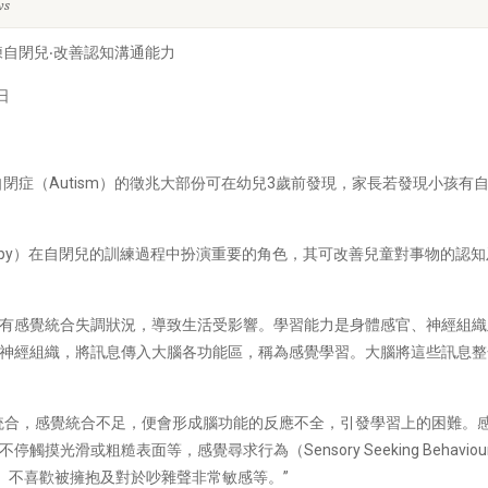
ws
自閉兒‧改善認知溝通能力
日
閉症（Autism）的徵兆大部份可在幼兒3歲前發現，家長若發現小孩
l Therapy）在自閉兒的訓練過程中扮演重要的角色，其可改善兒童對事物
有感覺統合失調狀況，導致生活受影響。學習能力是身體感官、神經組織
神經組織，將訊息傳入大腦各功能區，稱為感覺學習。大腦將這些訊息整
統合，感覺統合不足，便會形成腦功能的反應不全，引發學習上的困難。
摸光滑或粗糙表面等，感覺尋求行為（Sensory Seeking Behavi
如不願刷牙、不喜歡被擁抱及對於吵雜聲非常敏感等。”