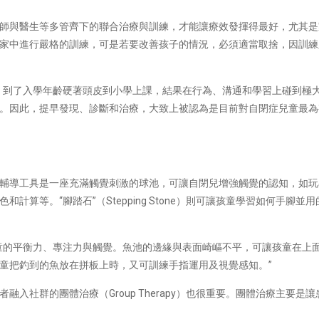
師與醫生等多管齊下的聯合治療與訓練，才能讓療效發揮得最好，尤其是
家中進行嚴格的訓練，可是若要改善孩子的情況，必須適當取捨，因訓練
，到了入學年齡硬著頭皮到小學上課，結果在行為、溝通和學習上碰到極
。因此，提早發現、診斷和治療，大致上被認為是目前對自閉症兒童最為
輔導工具是一座充滿觸覺刺激的球池，可讓自閉兒增強觸覺的認知，如玩
計算等。“腳踏石”（Stepping Stone）則可讓孩童學習如何手腳
童的平衡力、專注力與觸覺。魚池的邊緣與表面崎嶇不平，可讓孩童在上
童把釣到的魚放在拼板上時，又可訓練手指運用及視覺感知。”
融入社群的團體治療（Group Therapy）也很重要。團體治療主要