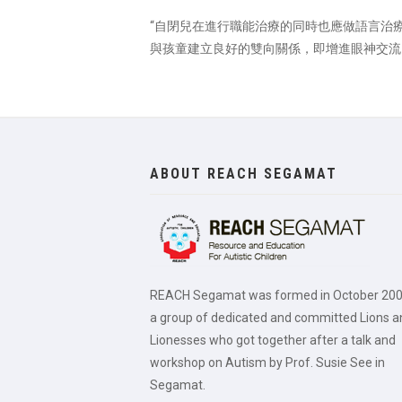
“自閉兒在進行職能治療的同時也應做語言治
與孩童建立良好的雙向關係，即增進眼神交流
ABOUT REACH SEGAMAT
REACH Segamat was formed in October 200
a group of dedicated and committed Lions a
Lionesses who got together after a talk and
workshop on Autism by Prof. Susie See in
Segamat.