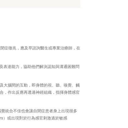
有自閉症徵兆，應及早諮詢醫生或專業治療師，在
的認知及表達能力，協助他們解決認知與溝通困難問
及大腦間的互動，即身體的視、聽、嗅覺、觸
合，作出反應再透過神經組織，指揮身體感官
感覺統合不佳也會讓自閉症患者身上出現很多
ours）或出現對於行為感官刺激過於敏感