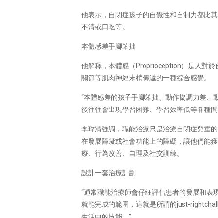
他表示，自閉症孩子的自覺性和自制力都比其
不清或口吃等。
本體感差手腳笨拙
他解釋，本體感（Proprioception
關節等肌肉神經末梢傳遞的一種綜合感覺。
“本體感差的孩子手腳笨拙、動作協調力差、
後往往會出現學習困難、學習效率低等各種問
李瑋清強調，職能治療只是治療自閉症兒童的其中一種治
在發展障礙或社會功能上的障礙，讓他們能獲
療、行為改善、自理及社交訓練。
設計一套治療計劃
“通常職能治療師會仔細評估患者的發展和表
就能完成的範圍，這就是所謂的just-righ
生活中的技能。”