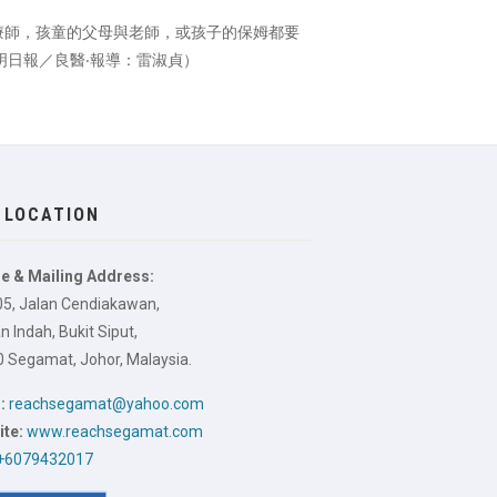
療師，孩童的父母與老師，或孩子的保姆都要
明日報／良醫‧報導：雷淑貞）
 LOCATION
e & Mailing Address:
05, Jalan Cendiakawan,
 Indah, Bukit Siput,
 Segamat, Johor, Malaysia.
:
reachsegamat@yahoo.com
te:
www.reachsegamat.com
+6079432017