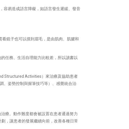
，容易造成語言障礙，如語言發生遲緩、發音
、不需看鏡子也可以摸到眉毛，是由肌肉、肌腱和
他的任務、生活自理能力比較差，所以讀書以
tured Activities）來治療及協助患者
調、姿勢控制與握筆技巧等）、感覺統合治
始治療。動作難度都會被設置在患者通過努力
目標和計劃，讓患者的發展繼續向前，改善各種日常